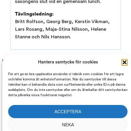
säsongens slut vid en gemensam lunch.
Tävlingsledning:
Britt Rolfson, Georg Berg, Kerstin Vikman,
Lars Rosang, Maja-Stina Nilsson, Helene
Stanne och Nils Hansson.
Hantera samtycke för cookies
För att ge en bra upplevelse använder vi teknik som cookies för att lagra
och/eller komma åt enhetsinformation. När du samtycker till dessa
tekniker kan vi behandla data som surfbeteende eller unika ID:n på denna
webbplats. Om du inte samtycker eller om du återkallar ditt samtycke kan
detta påverka vissa funktioner negativt.
FACEBOOK
INSTAGRAM
YOUTUBE
031-725 05 10
INFO@DEGK.SE
ACCEPTERA
NEKA
Delsjö Golfklubb, Gamla Boråsvägen 25, 412 76