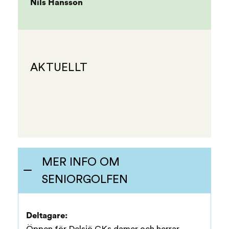
Nils Hansson
AKTUELLT
MER INFO OM
SENIORGOLFEN
Deltagare:
Öppen för Delsjö GKs damer och herrar