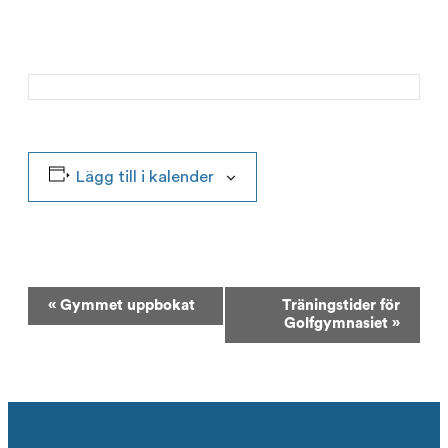
Lägg till i kalender
Evenemang-
«
Gymmet uppbokat
Träningstider för
navigering
Golfgymnasiet
»