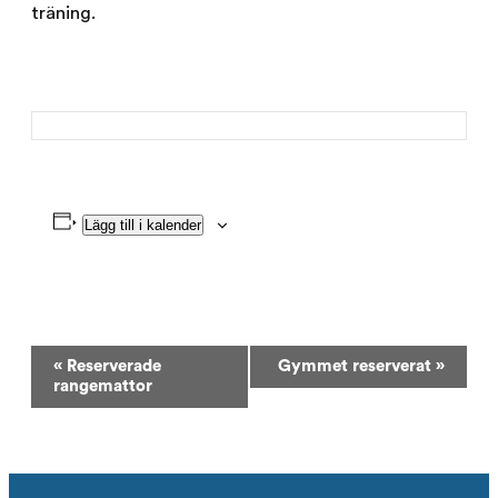
träning.
Lägg till i kalender
Evenemang-
«
Reserverade
Gymmet reserverat
»
navigering
rangemattor