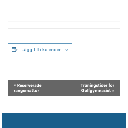
Lägg till i kalender
Evenemang-
«
Reserverade
Träningstider för
navigering
rangemattor
Golfgymnasiet
»