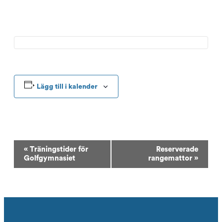
Lägg till i kalender
Evenemang-
«
Träningstider för
Reserverade
navigering
Golfgymnasiet
rangemattor
»