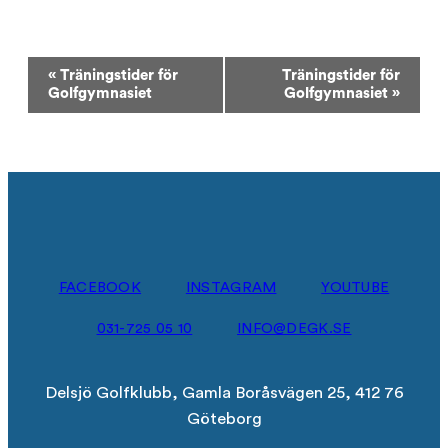
Evenemang-
«
Träningstider för
Träningstider för
navigering
Golfgymnasiet
Golfgymnasiet
»
FACEBOOK
INSTAGRAM
YOUTUBE
031-725 05 10
INFO@DEGK.SE
Delsjö Golfklubb, Gamla Boråsvägen 25, 412 76
Göteborg