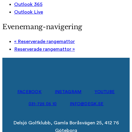
Outlook 365
Outlook Live
Evenemang-navigering
«
Reserverade rangemattor
Reserverade rangemattor
»
FACEBOOK
INSTAGRAM
YOUTUBE
031-725 05 10
INFO@DEGK.SE
Delsjö Golfklubb, Gamla Boråsvägen 25, 412 76
Göteborg