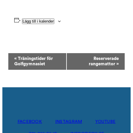
Lägg till i kalender
Evenemang-
«
Träningstider för
Reserverade
navigering
Golfgymnasiet
rangemattor
»
FACEBOOK
INSTAGRAM
YOUTUBE