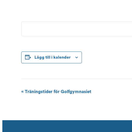
Lägg till i kalender
Evenemang-
«
Träningstider för Golfgymnasiet
navigering